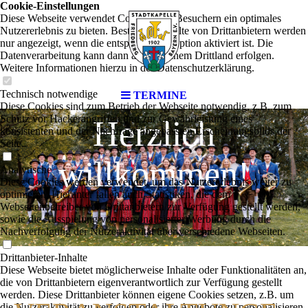
Cookie-Einstellungen
Diese Webseite verwendet Cookies, um Besuchern ein optimales
Nutzererlebnis zu bieten. Bestimmte Inhalte von Drittanbietern werden
nur angezeigt, wenn die entsprechende Option aktiviert ist. Die
Datenverarbeitung kann dann auch in einem Drittland erfolgen.
Weitere Informationen hierzu in der Datenschutzerklärung.
Technisch notwendige
TERMINE
Diese Cookies sind zum Betrieb der Webseite notwendig, z.B. zum
Schutz vor Hackerangriffen und zur Gewährleistung eines
Herzlich
konsistenten und der Nachfrage angepassten Erscheinungsbilds der
Seite.
willkommen!
Analytische
Diese Cookies werden verwendet, um das Nutzererlebnis weiter zu
optimieren. Hierunter fallen auch Statistiken, die dem
Webseitenbetreiber von Drittanbietern zur Verfügung gestellt werden,
sowie die Ausspielung von personalisierter Werbung durch die
Nachverfolgung der Nutzeraktivität über verschiedene Webseiten.
Drittanbieter-Inhalte
Diese Webseite bietet möglicherweise Inhalte oder Funktionalitäten an,
die von Drittanbietern eigenverantwortlich zur Verfügung gestellt
werden. Diese Drittanbieter können eigene Cookies setzen, z.B. um
die Nutzeraktivität zu verfolgen oder ihre Angebote zu personalisieren