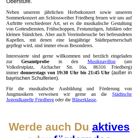
Oberstufe.
Neben unserem jährlichen Herbstkonzert sowie unserem
Sommerkonzert am Schlossweiher Friedberg freuen wir uns auf
Auftritte verschiedener Art, sei es die musikalische Gestaltung
von Gottesdiensten, Frühschoppen, Festumzügen, Jubiläen oder
kleinen Ständchen. Aber auch Vereinsbesuche bei befreundeten
Kapellen, mit denen eine langjährige Städtepartnerschaft
gepflegt wird, sind immer etwas Besonderes.
Interessierte sind gerne willkommen und herzlich eingeladen
zur
Gesamtp
robe
in den
Musikpavillon
(am
Volksfestplatz,
Aichacher Str. 16a, 86316 Friedberg)
immer
d
onnerstags von 19:30 Uhr bis 21:45 Uhr
(außer in
bayrischen Schulferien)
.
Für die musikalische Ausbildung und Förderung von
Jungmusikern verweisen wir gerne an die
Städtische
Jugendkapelle Friedberg
oder die
Bläserklasse
.
Werde auch Du
aktives